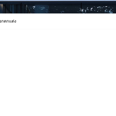
จกตกแต่ง