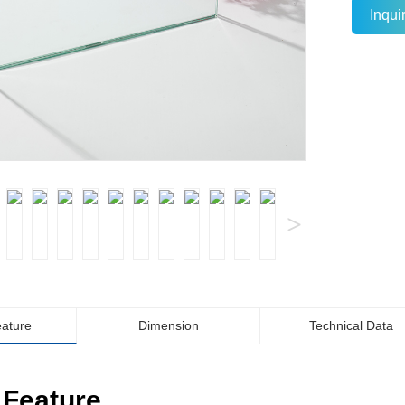
Inqu
>
eature
Dimension
Technical Data
 Feature