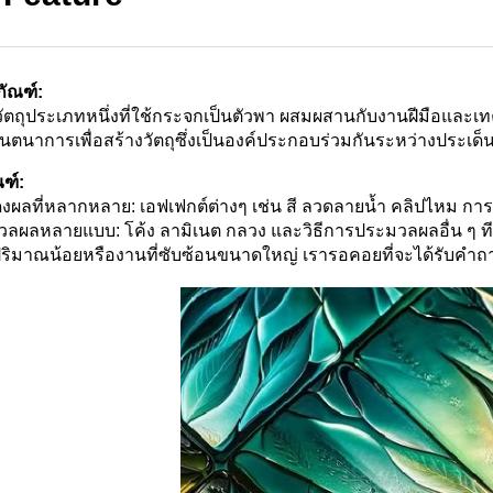
ัณฑ์:
ัตถุประเภทหนึ่งที่ใช้กระจกเป็นตัวพา ผสมผสานกับงานฝีมือและเ
ินตนาการเพื่อสร้างวัตถุซึ่งเป็นองค์ประกอบร่วมกันระหว่างประ
ฑ์:
ผลที่หลากหลาย: เอฟเฟกต์ต่างๆ เช่น สี ลวดลายน้ำ คลิปไหม การป
ลผลหลายแบบ: โค้ง ลามิเนต กลวง และวิธีการประมวลผลอื่น ๆ ท
ปริมาณน้อยหรืองานที่ซับซ้อนขนาดใหญ่ เรารอคอยที่จะได้รับคำ