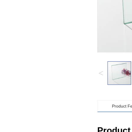
<
Product F
Product