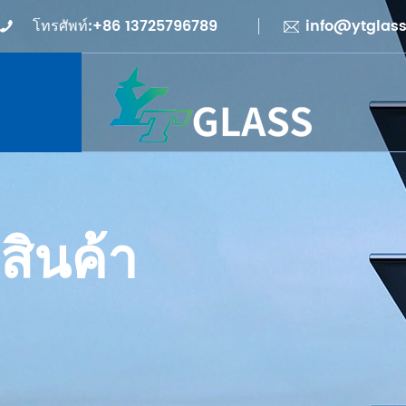
โทรศัพท์:+86 13725796789
info@ytglas
สินค้า