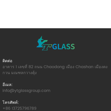
ติดต่อ
อาคาร 1 เลขที่ 82 ถนน Chaodong เมือง Chashan เมืองตง
กวน มณฑลกวางตุ้ง
อีเมล:
info@ytglassgroup.com
โทรศัพท์:
+86 13725796789