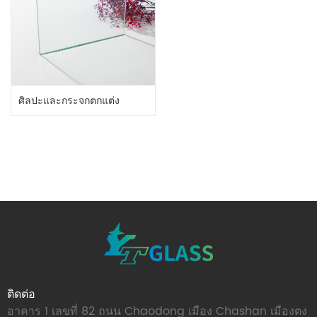
ศิลปะและกระจกตกแต่ง
ติดต่อ
อาคาร 1 เลขที่ 82 ถนน Chaodong เมือง Chashan เมืองตง