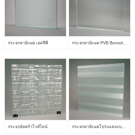
กระจกลามิเนต เอสจีพี
กระจกลามิเนต PVB Borosilicate สูง
กระจกอัลตร้าไวท์ไลน์
กระจกลามิเนตโปร่งแสงแบบแบ่งส่วน