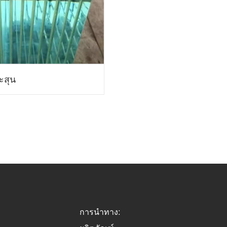
ะสุน
การนำทาง: